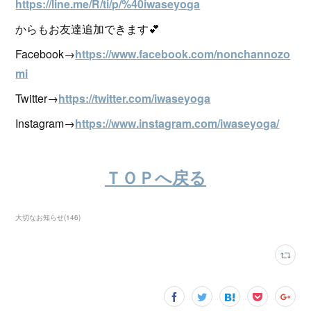
https://line.me/R/ti/p/%40iwaseyoga
からもお友達追加できます💕
Facebook→
https://www.facebook.com/nonchannozo
mi
Twitter→
https://twitter.com/iwaseyoga
Instagram→
https://www.instagram.com/iwaseyoga/
ＴＯＰへ戻る
大切なお知らせ
(
146
)