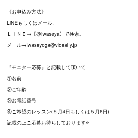
《お申込み方法》
LINEもしくはメール。
ＬＩＮＥ→【@iwaseya】で検索。
メール→iwaseyoga@videally.jp
『モニター応募』と記載して頂いて
①名前
②ご年齢
③お電話番号
④ご希望のレッスン(５月4日もしくは５月6日)
記載の上ご応募お待ちしております⭐️