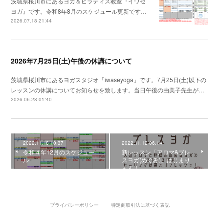
茨城県桜川市にあるヨガ＆ピラティス教室『イワセ
ヨガ』です。令和8年8月のスケジュール更新です…
2026.07.18 21:44
2026年7月25日(土)午後の休講について
茨城県桜川市にあるヨガスタジオ「iwaseyoga」です。7月25日(土)以下の
レッスンの休講についてお知らせを致します。当日午後の由美子先生が…
2026.06.28 01:40
2022.11.18 10:37
2022.11.12 06:14
令和４年12月のスケジュー
新レッスン「アロマ&ブレ
ル
スヨガ(めぐみ)」はじまり
ます！
プライバシーポリシー
特定商取引法に基づく表記