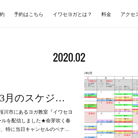
約
予約はこちら
イワセヨガとは？
料金
アクセ
2020
.
02
【お知らせ】3月のスケジュール
桜川市にあるヨガ教室『イワセヨ
ールを配信しました★命芽吹く春
状、特に当日キャンセルのペナ…