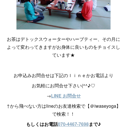
お茶はデトックスウォーターやハーブティー、その月に
よって変わってきますがお身体に良いものをチョイスし
ています★
お申込みお問合せは下記のｌｉｎｅかお電話より
お気軽にお問合せ下さい(^^♪♡
→
LINE お問合せ
↑から飛べない方はlineのお友達検索で【＠iwaseyoga】
で検索！！
もしくはお電話
070-4467-7698
まで♪