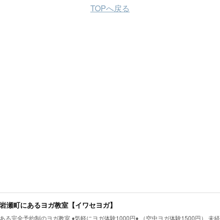
TOPへ戻る
岩瀬町にあるヨガ教室【イワセヨガ】
る完全予約制のヨガ教室 ♦︎気軽にヨガ体験1000円♦︎ （空中ヨガ体験1500円） 